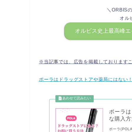
＼ORBI
オル
オルビス史上最高峰エ
※当記事では、広告を掲載しております
ポーラはドラッグストアや薬局にはない
ポーラは
な購入方
ポーラ(PO