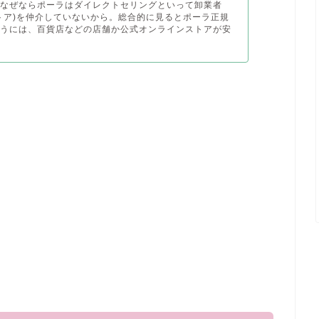
。なぜならポーラはダイレクトセリングといって卸業者
トア)を仲介していないから。総合的に見るとポーラ正規
買うには、百貨店などの店舗か公式オンラインストアが安