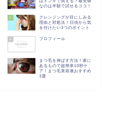
はドンキで買える？最安値
なのは半額で試せるココ！
クレンジングが目にしみる
3
理由と対処法！日頃から気
を付けたい3つのポイント
プロフィール
4
まつ毛を伸ばす方法！家に
5
あるもので超簡単10秒ケ
ア！まつ毛美容液おすすめ
3選