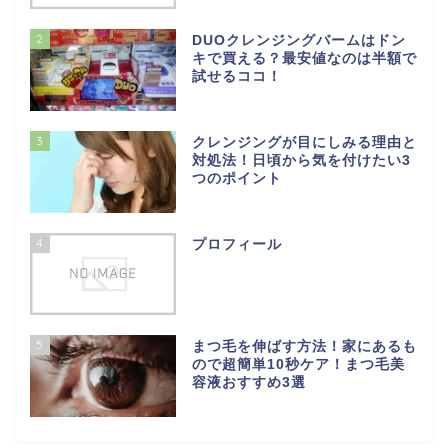
2
DUOクレンジングバームはドン
キで買える？最安値なのは半額で
試せるココ！
3
クレンジングが目にしみる理由と
対処法！日頃から気を付けたい3
つのポイント
4
プロフィール
5
まつ毛を伸ばす方法！家にあるも
ので超簡単10秒ケア！まつ毛美
容液おすすめ3選