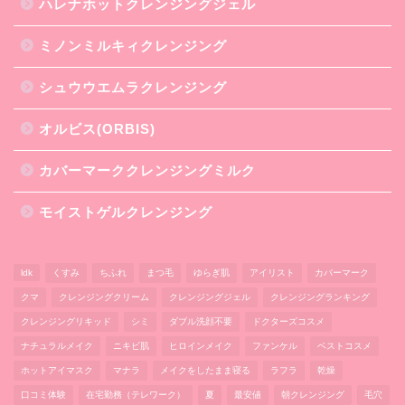
ハレナホットクレンジングジェル
ミノンミルキィクレンジング
シュウウエムラクレンジング
オルビス(ORBIS)
カバーマーククレンジングミルク
モイストゲルクレンジング
ldk
くすみ
ちふれ
まつ毛
ゆらぎ肌
アイリスト
カバーマーク
クマ
クレンジングクリーム
クレンジングジェル
クレンジングランキング
クレンジングリキッド
シミ
ダブル洗顔不要
ドクターズコスメ
ナチュラルメイク
ニキビ肌
ヒロインメイク
ファンケル
ベストコスメ
ホットアイマスク
マナラ
メイクをしたまま寝る
ラフラ
乾燥
口コミ体験
在宅勤務（テレワーク）
夏
最安値
朝クレンジング
毛穴