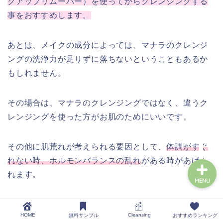
クアップリムーバー）を使ってからクレンジングする
事をおすすめします。
おすすめランキング
あとは、メイクの成分によっては、マナラのクレンジ
ングの洗浄力が足りずに落ちないということもあるか
お試しトライアルセット
もしれません。
肌(クレンジング)悩み
その場合は、マナラのクレンジングではなく、違うク
レンジングを使った方がお肌のためにいいです。
お問い合わせ
その他に肌荒れが考えられる要因として、
体調がすぐ
れない時、ホルモンバランスの乱れ
がある時があげら
れます。
MENU
HOME
Cleansing
無料サンプル
おすすめランキング
クレンジング使う時ホルモンバランスが乱れてい