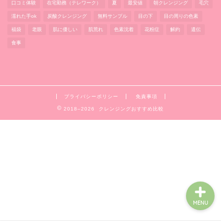
口コミ体験
在宅勤務（テレワーク）
夏
最安値
朝クレンジング
毛穴
濡れた手ok
炭酸クレンジング
無料サンプル
目の下
目の周りの色素
福袋
老眼
肌に優しい
肌荒れ
色素沈着
花粉症
解約
遺伝
食事
おすすめランキング
お試しトライアルセット
プライバシーポリシー
免責事項
2018–2026 クレンジングおすすめ比較
肌(クレンジング)悩み
お問い合わせ
MENU