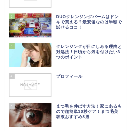
2
DUOクレンジングバームはドン
キで買える？最安値なのは半額で
試せるココ！
3
クレンジングが目にしみる理由と
対処法！日頃から気を付けたい3
つのポイント
4
プロフィール
5
まつ毛を伸ばす方法！家にあるも
ので超簡単10秒ケア！まつ毛美
容液おすすめ3選