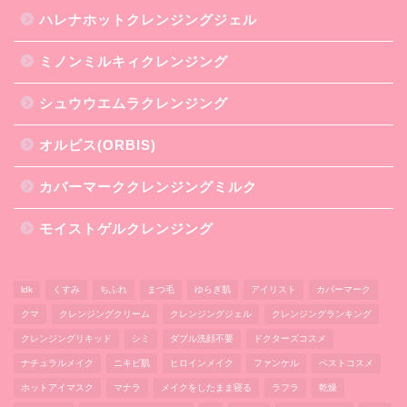
ハレナホットクレンジングジェル
ミノンミルキィクレンジング
シュウウエムラクレンジング
オルビス(ORBIS)
カバーマーククレンジングミルク
モイストゲルクレンジング
ldk
くすみ
ちふれ
まつ毛
ゆらぎ肌
アイリスト
カバーマーク
クマ
クレンジングクリーム
クレンジングジェル
クレンジングランキング
クレンジングリキッド
シミ
ダブル洗顔不要
ドクターズコスメ
ナチュラルメイク
ニキビ肌
ヒロインメイク
ファンケル
ベストコスメ
ホットアイマスク
マナラ
メイクをしたまま寝る
ラフラ
乾燥