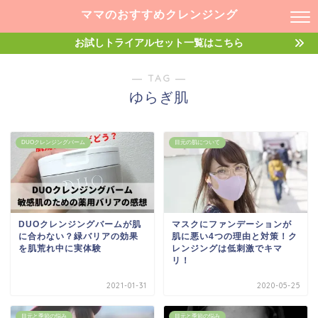
ママのおすすめクレンジング
お試しトライアルセット一覧はこちら
― TAG ―
ゆらぎ肌
DUOクレンジングバーム
目元の肌について
DUOクレンジングバームが肌
マスクにファンデーションが
に合わない？緑バリアの効果
肌に悪い4つの理由と対策！ク
を肌荒れ中に実体験
レンジングは低刺激でキマ
リ！
2021-01-31
2020-05-25
目元と季節の悩み
目元と季節の悩み