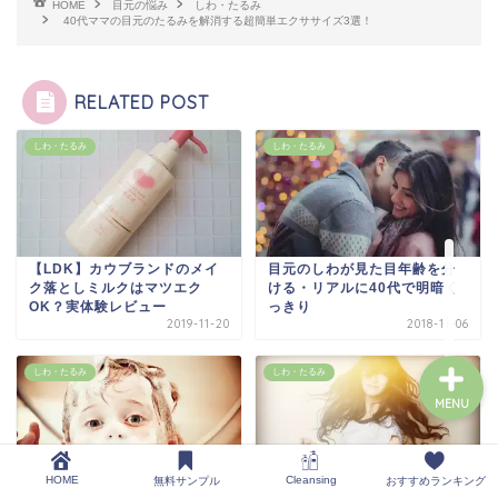
HOME
目元の悩み
しわ・たるみ
40代ママの目元のたるみを解消する超簡単エクササイズ3選！
おすすめランキング
RELATED POST
お試しトライアルセット
しわ・たるみ
しわ・たるみ
肌(クレンジング)悩み
【LDK】カウブランドのメイ
目元のしわが見た目年齢を分
お問い合わせ
ク落としミルクはマツエク
ける・リアルに40代で明暗く
OK？実体験レビュー
っきり
2019-11-20
2018-11-06
しわ・たるみ
しわ・たるみ
MENU
HOME
Cleansing
無料サンプル
おすすめランキング
ミネラルオイルは肌に悪い？
目元の小じわを消す5つのケア